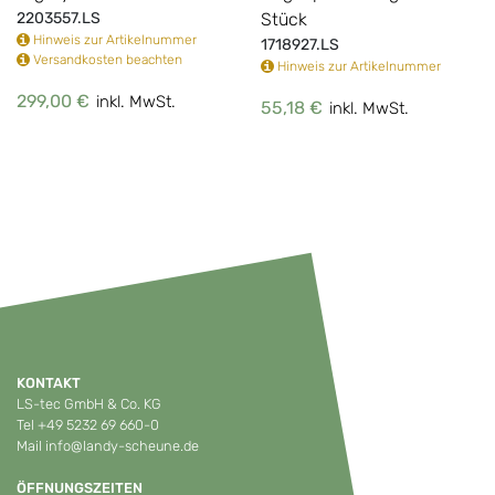
2203557.LS
Stück
Hinweis zur Artikelnummer
1718927.LS
Versandkosten beachten
Hinweis zur Artikelnummer
299,00 €
inkl. MwSt.
55,18 €
inkl. MwSt.
KONTAKT
LS-tec GmbH & Co. KG
Tel
+49 5232 69 660-0
Mail
info@landy-scheune.de
ÖFFNUNGSZEITEN