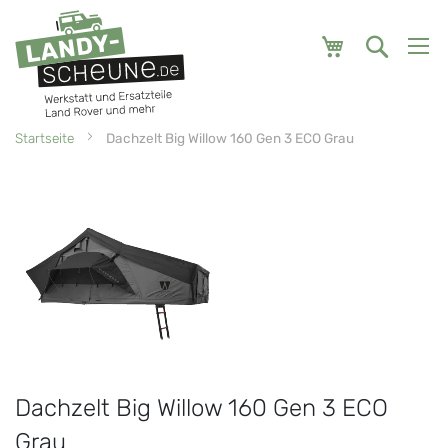
Mein Warenk
Startseite
Dachzelt Big Willow 160 Gen 3 ECO Grau
Zum
Zum
Ende
Anfang
der
der
Bildgalerie
Bildgalerie
springen
springen
Dachzelt Big Willow 160 Gen 3 ECO
Grau