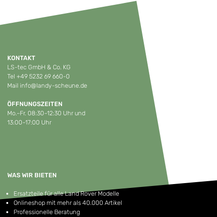
KONTAKT
LS-tec GmbH & Co. KG
Tel
+49 5232 69 660-0
Mail
info@landy-scheune.de
ÖFFNUNGSZEITEN
Mo.–Fr. 08:30–12:30 Uhr und
13:00–17:00 Uhr
WAS WIR BIETEN
Ersatzteile für alle Land Rover Modelle
Onlineshop mit mehr als 40.000 Artikel
Professionelle Beratung