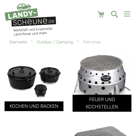
Mein Warenk
Startseite
Outdoor / Camping
Petromax
FEUER UND
KOCHEN UND BACKEN
KOCHSTELLEN