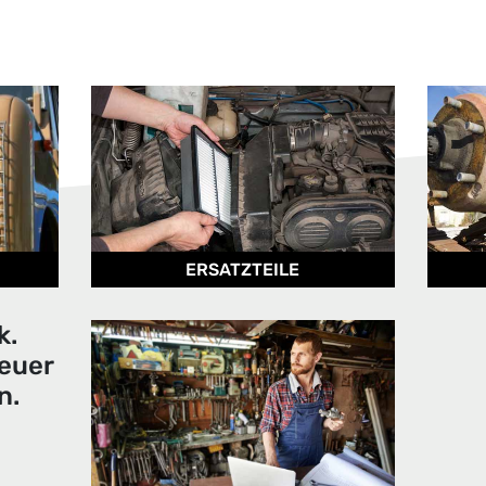
ERSATZTEILE
k.
euer
n.