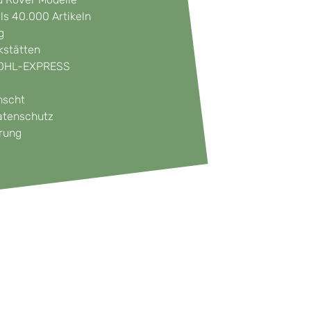
ls 40.000 Artikeln
g
kstätten
t DHL-EXPRESS
nscht
atenschutz
hrung