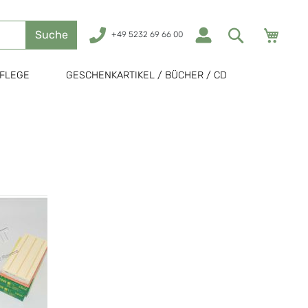
Mein
Suche
+49 5232 69 66 00
FLEGE
GESCHENKARTIKEL / BÜCHER / CD