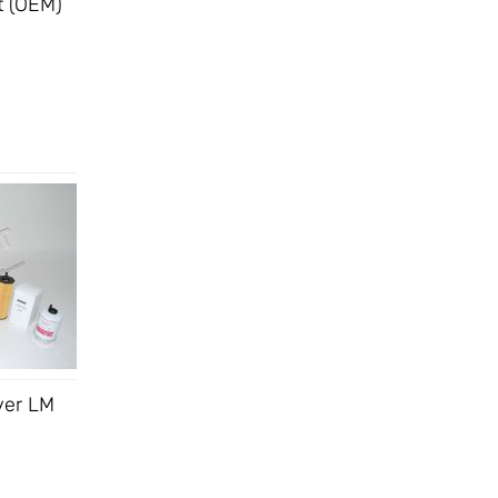
t (OEM)
ver LM