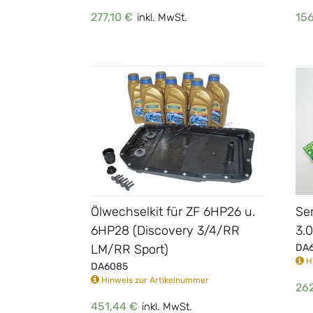
277,10 €
156
inkl. MwSt.
Ölwechselkit für ZF 6HP26 u.
Se
6HP28 (Discovery 3/4/RR
3.
LM/RR Sport)
DA
Hi
DA6085
Hinweis zur Artikelnummer
262
451,44 €
inkl. MwSt.