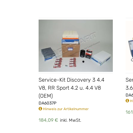
Service-Kit Discovery 3 4.4
Se
V8, RR Sport 4.2 u. 4.4 V8
3.
(OEM)
DA
Hi
DA6037P
Hinweis zur Artikelnummer
161
184,09 €
inkl. MwSt.