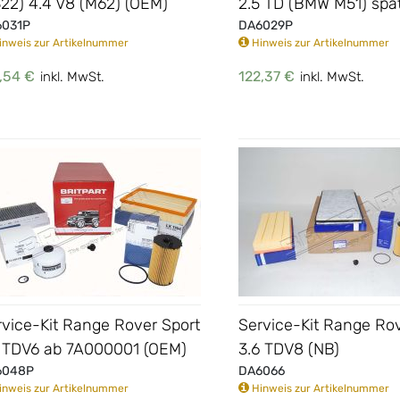
322) 4.4 V8 (M62) (OEM)
2.5 TD (BMW M51) spä
031P
DA6029P
nweis zur Artikelnummer
Hinweis zur Artikelnummer
,54 €
122,37 €
inkl. MwSt.
inkl. MwSt.
rvice-Kit Range Rover Sport
Service-Kit Range Ro
7 TDV6 ab 7A000001 (OEM)
3.6 TDV8 (NB)
6048P
DA6066
nweis zur Artikelnummer
Hinweis zur Artikelnummer