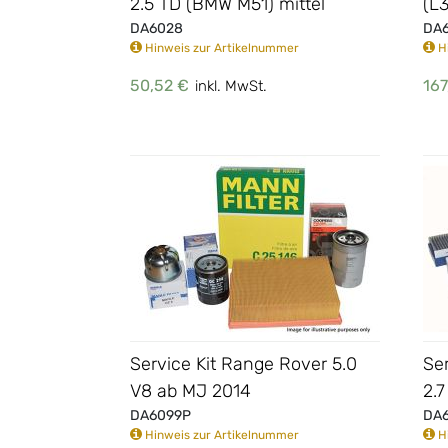
2.5 TD (BMW M51) mittel
(L
DA6028
DA6
Hinweis zur Artikelnummer
Hi
50,52 €
167
inkl. MwSt.
Service Kit Range Rover 5.0
Se
V8 ab MJ 2014
2.
DA6099P
DA
Hinweis zur Artikelnummer
Hi