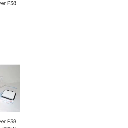
ver P38
h
ver P38