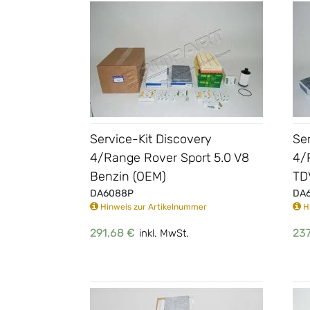
Service-Kit Discovery
Ser
4/Range Rover Sport 5.0 V8
4/
Benzin (OEM)
TDV
DA6088P
DA
Hinweis zur Artikelnummer
Hi
291,68 €
237
inkl. MwSt.