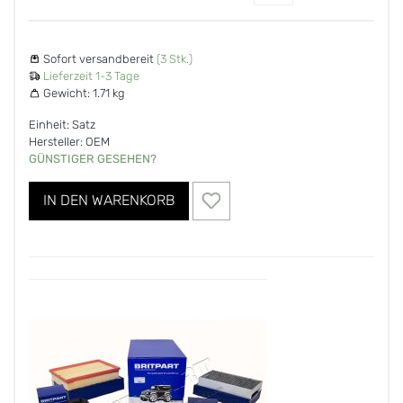
Sofort versandbereit
(3 Stk.)
Lieferzeit 1-3 Tage
Gewicht:
1.71 kg
Einheit: Satz
Hersteller: OEM
GÜNSTIGER GESEHEN?
IN DEN WARENKORB