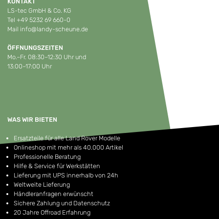
KONTAKT
LS-tec GmbH & Co. KG
Tel
+49 5232 69 660-0
Mail
info@landy-scheune.de
ÖFFNUNGSZEITEN
Mo.–Fr. 08:30–12:30 Uhr und
13:00–17:00 Uhr
WAS WIR BIETEN
Ersatzteile für alle Land Rover Modelle
Onlineshop mit mehr als 40.000 Artikel
Professionelle Beratung
Hilfe & Service für Werkstätten
Lieferung mit UPS innerhalb von 24h
Weltweite Lieferung
Händleranfragen erwünscht
Sichere Zahlung und Datenschutz
20 Jahre Offroad Erfahrung