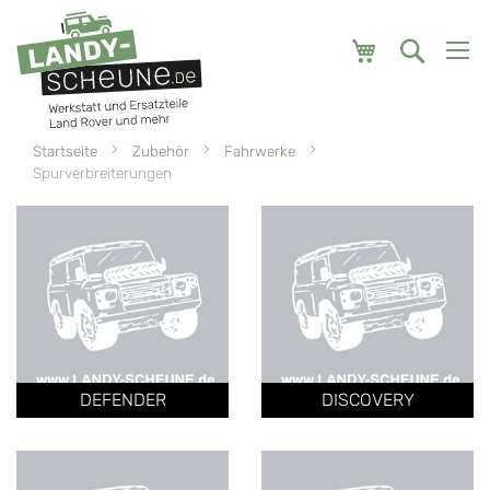
Mein Warenk
Startseite
Zubehör
Fahrwerke
Spurverbreiterungen
DEFENDER
DISCOVERY