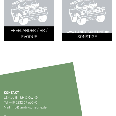
FREELANDER / RR /
EVOQUE
SONSTIGE
KONTAKT
LS-tec GmbH & Co. KG
Tel
+49 5232 69 660-0
Mail
info@landy-scheune.de