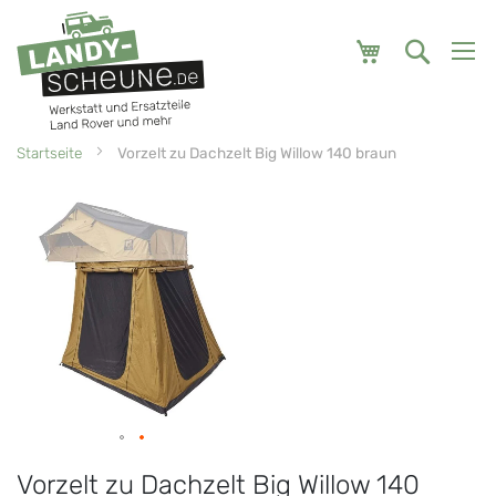
Mein Warenk
Startseite
Vorzelt zu Dachzelt Big Willow 140 braun
Zum
Zum
Ende
Anfang
der
der
Bildgalerie
Bildgalerie
springen
springen
Vorzelt zu Dachzelt Big Willow 140