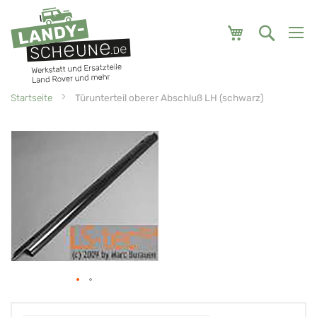
Mein Warenk
Startseite
Türunterteil oberer Abschluß LH (schwarz)
Zum
Zum
Ende
Anfang
der
der
Bildgalerie
Bildgalerie
springen
springen