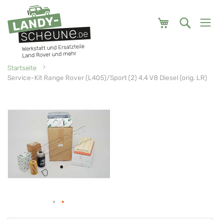
Mein Warenk
Startseite
Service-Kit Range Rover (L405)/Sport (2) 4.4 V8 Diesel (orig. LR)
Zum
Zum
Ende
Anfang
der
der
Bildgalerie
Bildgalerie
springen
springen