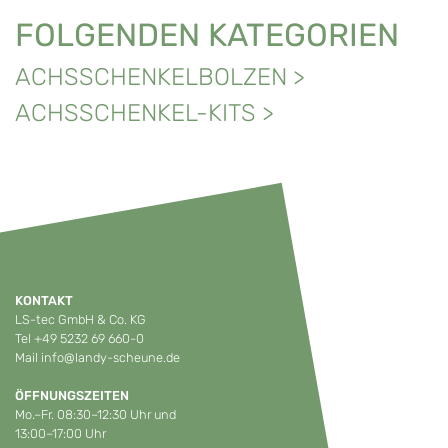
FOLGENDEN KATEGORIEN
ACHSSCHENKELBOLZEN
>
ACHSSCHENKEL-KITS
>
KONTAKT
LS-tec GmbH & Co. KG
Tel
+49 5232 69 660-0
Mail
info@landy-scheune.de
ÖFFNUNGSZEITEN
Mo.–Fr. 08:30–12:30 Uhr und
13:00–17:00 Uhr