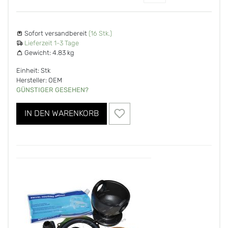
Sofort versandbereit
(16 Stk.)
Lieferzeit 1-3 Tage
Gewicht:
4.83 kg
Einheit: Stk
Hersteller: OEM
GÜNSTIGER GESEHEN?
IN DEN WARENKORB