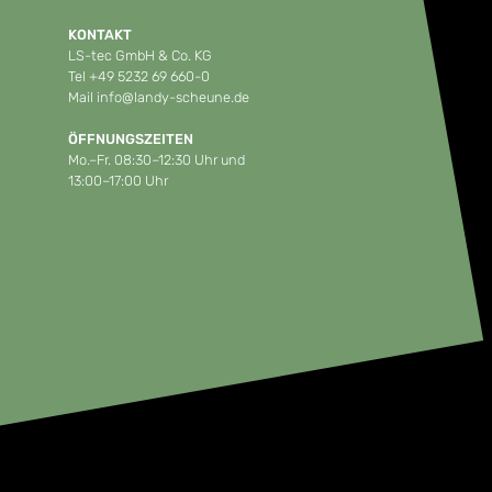
KONTAKT
LS-tec GmbH & Co. KG
Tel
+49 5232 69 660-0
Mail
info@landy-scheune.de
ÖFFNUNGSZEITEN
Mo.–Fr. 08:30–12:30 Uhr und
13:00–17:00 Uhr