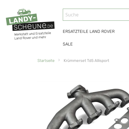
ERSATZTEILE LAND ROVER
SALE
Startseite
Krümmerset Td5 Allisport
Zum
Ende
der
Bildgalerie
springen