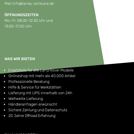
Mail
info@landy-scheune.de
ÖFFNUNGSZEITEN
Mo.–Fr. 08:30–12:30 Uhr und
13:00–17:00 Uhr
WAS WIR BIETEN
Ersatzteile für alle Land Rover Modelle
Onlineshop mit mehr als 40.000 Artikel
Professionelle Beratung
Hilfe & Service für Werkstätten
Lieferung mit UPS innerhalb von 24h
Weltweite Lieferung
Händleranfragen erwünscht
Sichere Zahlung und Datenschutz
20 Jahre Offroad Erfahrung