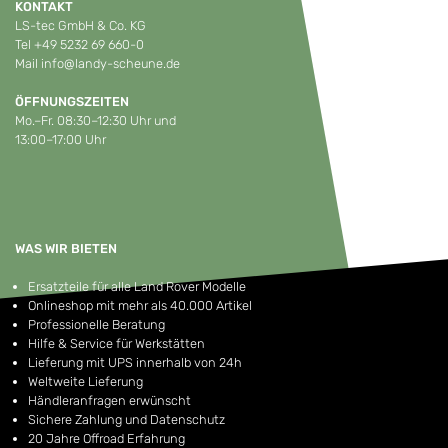
KONTAKT
LS-tec GmbH & Co. KG
Tel
+49 5232 69 660-0
Mail
info@landy-scheune.de
ÖFFNUNGSZEITEN
Mo.–Fr. 08:30–12:30 Uhr und
13:00–17:00 Uhr
WAS WIR BIETEN
Ersatzteile für alle Land Rover Modelle
Onlineshop mit mehr als 40.000 Artikel
Professionelle Beratung
Hilfe & Service für Werkstätten
Lieferung mit UPS innerhalb von 24h
Weltweite Lieferung
Händleranfragen erwünscht
Sichere Zahlung und Datenschutz
20 Jahre Offroad Erfahrung