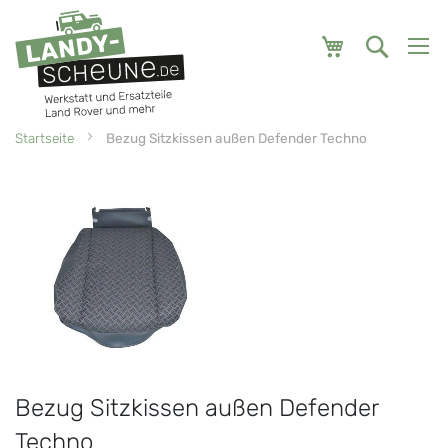
Mein Warenk
Startseite
Bezug Sitzkissen außen Defender Techno
Zum
Zum
Ende
Anfang
der
der
Bildgalerie
Bildgalerie
springen
springen
Bezug Sitzkissen außen Defender
Techno