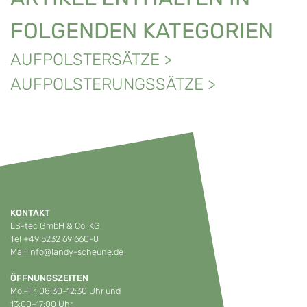
FOLGENDEN KATEGORIEN
AUFPOLSTERSÄTZE
>
AUFPOLSTERUNGSSÄTZE
>
KONTAKT
LS-tec GmbH & Co. KG
Tel
+49 5232 69 660-0
Mail
info@landy-scheune.de
ÖFFNUNGSZEITEN
Mo.–Fr. 08:30–12:30 Uhr und
13:00–17:00 Uhr