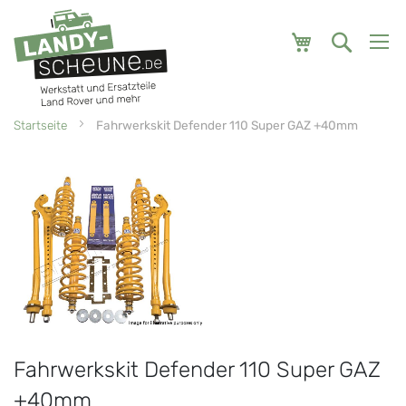
Mein Warenk
Startseite
Fahrwerkskit Defender 110 Super GAZ +40mm
Zum
Zum
Ende
Anfang
der
der
Bildgalerie
Bildgalerie
springen
springen
Fahrwerkskit Defender 110 Super GAZ
+40mm