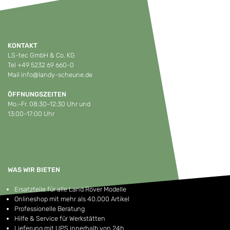
KONTAKT
LS-tec GmbH & Co. KG
Tel
+49 5232 69 660-0
Mail
info@landy-scheune.de
ÖFFNUNGSZEITEN
Mo.–Fr. 08:30–12:30 Uhr und
13:00–17:00 Uhr
WAS WIR BIETEN
Ersatzteile für alle Land Rover Modelle
Onlineshop mit mehr als 40.000 Artikel
Professionelle Beratung
Hilfe & Service für Werkstätten
Lieferung mit UPS innerhalb von 24h