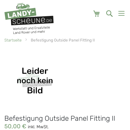
Mein Warenk
Startseite
Befestigung Outside Panel Fitting II
Zum
Zum
Ende
Anfang
der
der
Bildgalerie
Bildgalerie
springen
springen
Befestigung Outside Panel Fitting II
50,00 €
inkl. MwSt.