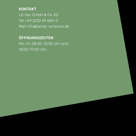
KONTAKT
LS-tec GmbH & Co. KG
Tel
+49 5232 69 660-0
Mail
info@landy-scheune.de
ÖFFNUNGSZEITEN
Mo.–Fr. 08:30–12:30 Uhr und
13:00–17:00 Uhr