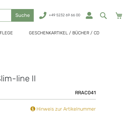
Mein
Suche
+49 5232 69 66 00
FLEGE
GESCHENKARTIKEL / BÜCHER / CD
im-line II
RRAC041
Hinweis zur Artikelnummer