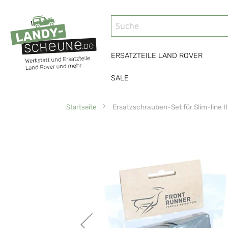
ERSATZTEILE LAND ROVER
SALE
Startseite
Ersatzschrauben-Set für Slim-line II
Zum
Ende
der
Bildgalerie
springen