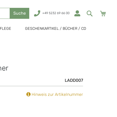
Mein
Suche
+49 5232 69 66 00
FLEGE
GESCHENKARTIKEL / BÜCHER / CD
ner
LADD007
Hinweis zur Artikelnummer