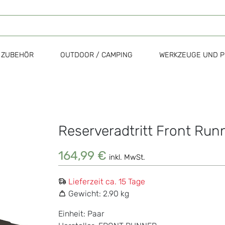
ZUBEHÖR
OUTDOOR / CAMPING
WERKZEUGE UND P
Reserveradtritt Front Run
Zum
Anfang
der
164,99 €
inkl. MwSt.
Bildgalerie
springen
Lieferzeit ca. 15 Tage
Gewicht:
2.90 kg
Einheit: Paar