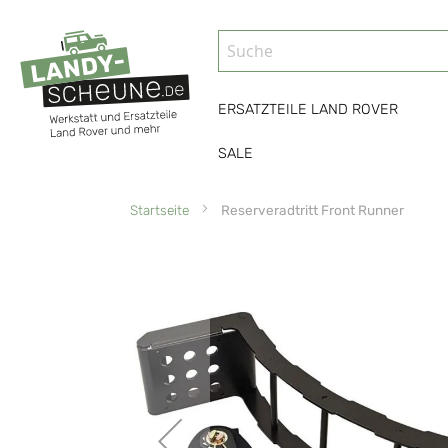
ERSATZTEILE LAND ROVER
SALE
Startseite
Reserveradtritt Front Runner
Zum
Ende
der
Bildgalerie
springen