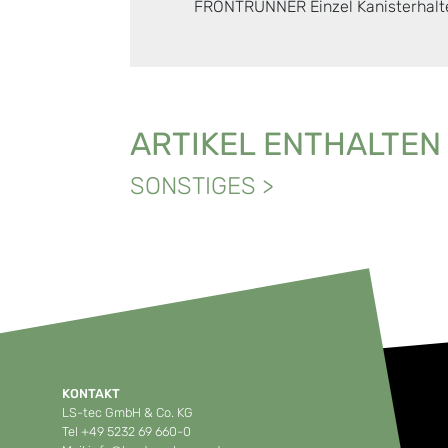
FRONTRUNNER Einzel Kanisterhal
ARTIKEL ENTHALTEN
SONSTIGES
>
KONTAKT
LS-tec GmbH & Co. KG
Tel
+49 5232 69 660-0