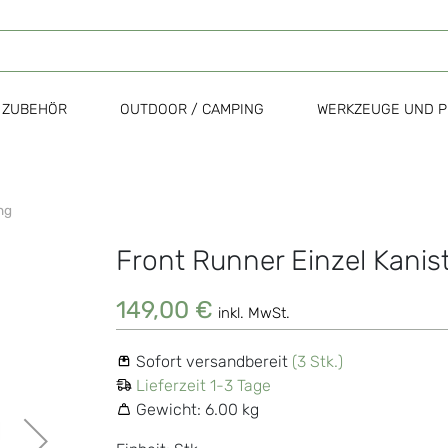
ZUBEHÖR
OUTDOOR / CAMPING
WERKZEUGE UND P
ng
Front Runner Einzel Kanis
Zum
Anfang
der
149,00 €
inkl. MwSt.
Bildgalerie
springen
Sofort versandbereit
(3 Stk.)
Lieferzeit 1-3 Tage
Gewicht:
6.00 kg