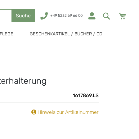
Mein
Suche
+49 5232 69 66 00
FLEGE
GESCHENKARTIKEL / BÜCHER / CD
terhalterung
1617869.LS
Hinweis zur Artikelnummer