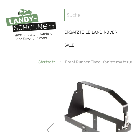
ERSATZTEILE LAND ROVER
SALE
Startseite
Front Runner Einzel Kanisterhalteru
Zum
Ende
der
Bildgalerie
springen