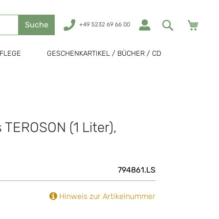
Mein
Suche
+49 5232 69 66 00
FLEGE
GESCHENKARTIKEL / BÜCHER / CD
TEROSON (1 Liter),
794861.LS
Hinweis zur Artikelnummer