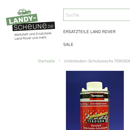
ERSATZTEILE LAND ROVER
SALE
Startseite
Unterboden-Schutzwachs TEROSON (1
Zum
Ende
der
Bildgalerie
springen