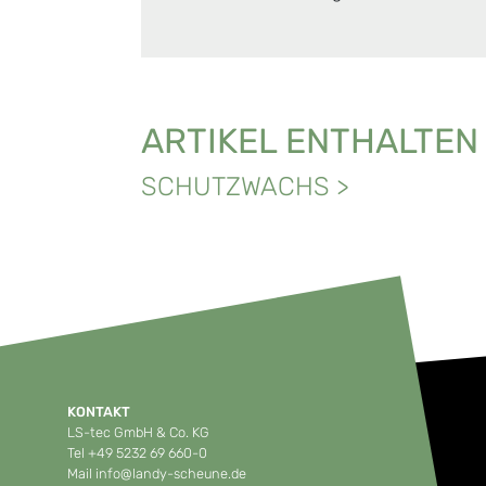
ARTIKEL ENTHALTEN
SCHUTZWACHS
>
KONTAKT
LS-tec GmbH & Co. KG
Tel
+49 5232 69 660-0
Mail
info@landy-scheune.de