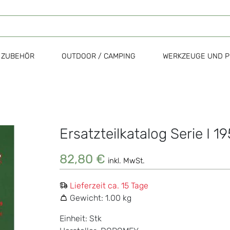
ZUBEHÖR
OUTDOOR / CAMPING
WERKZEUGE UND P
Ersatzteilkatalog Serie I 
Zum
Anfang
der
82,80 €
inkl. MwSt.
Bildgalerie
springen
Lieferzeit ca. 15 Tage
Gewicht:
1.00 kg
Einheit: Stk