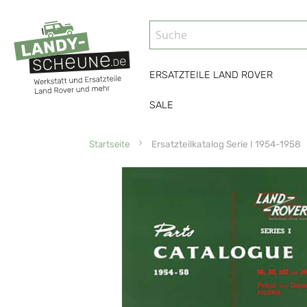
ERSATZTEILE LAND ROVER
SALE
Startseite
Ersatzteilkatalog Serie I 1954-1958
Zum
Ende
der
Bildgalerie
springen