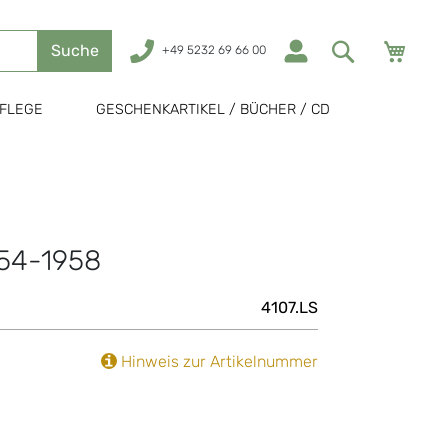
Mein
Suche
+49 5232 69 66 00
FLEGE
GESCHENKARTIKEL / BÜCHER / CD
1954-1958
4107.LS
Hinweis zur Artikelnummer