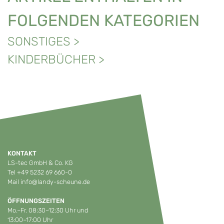
FOLGENDEN KATEGORIEN
SONSTIGES
>
KINDERBÜCHER
>
KONTAKT
LS-tec GmbH & Co. KG
Tel
+49 5232 69 660-0
Mail
info@landy-scheune.de
ÖFFNUNGSZEITEN
Mo.–Fr. 08:30–12:30 Uhr und
13:00–17:00 Uhr