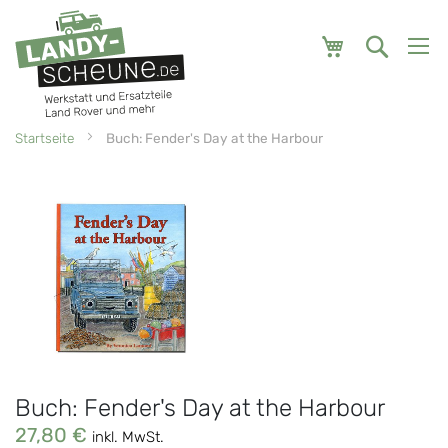
Mein Warenk
Startseite
Buch: Fender's Day at the Harbour
Zum
Zum
Ende
Anfang
der
der
Bildgalerie
Bildgalerie
springen
springen
Buch: Fender's Day at the Harbour
27,80 €
inkl. MwSt.