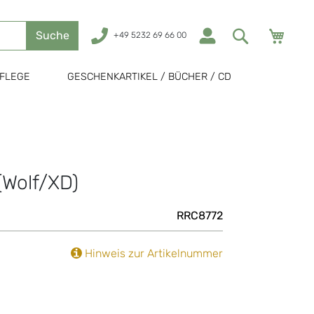
Mein
Suche
+49 5232 69 66 00
FLEGE
GESCHENKARTIKEL / BÜCHER / CD
(Wolf/XD)
RRC8772
Hinweis zur Artikelnummer