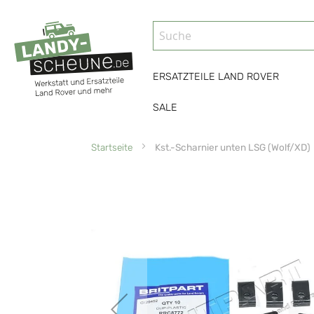
ERSATZTEILE LAND ROVER
SALE
Startseite
Kst.-Scharnier unten LSG (Wolf/XD)
Zum
Ende
der
Bildgalerie
springen