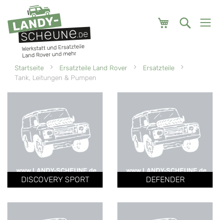
Mein Warenk
Startseite
Ersatzteile Land Rover
Ersatzteile
Tank, Leitungen & Pumpen
DISCOVERY SPORT
DEFENDER