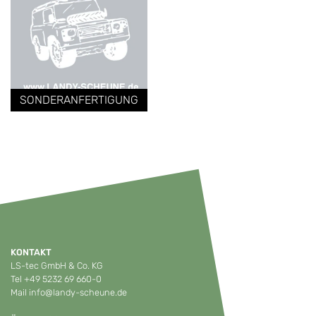
SONDERANFERTIGUNG
KONTAKT
LS-tec GmbH & Co. KG
Tel
+49 5232 69 660-0
Mail
info@landy-scheune.de