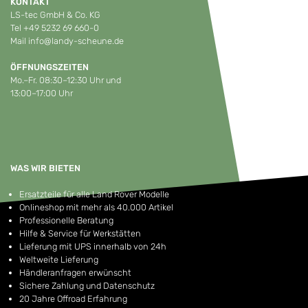
KONTAKT
LS-tec GmbH & Co. KG
Tel
+49 5232 69 660-0
Mail
info@landy-scheune.de
ÖFFNUNGSZEITEN
Mo.–Fr. 08:30–12:30 Uhr und
13:00–17:00 Uhr
WAS WIR BIETEN
Ersatzteile für alle Land Rover Modelle
Onlineshop mit mehr als 40.000 Artikel
Professionelle Beratung
Hilfe & Service für Werkstätten
Lieferung mit UPS innerhalb von 24h
Weltweite Lieferung
Händleranfragen erwünscht
Sichere Zahlung und Datenschutz
20 Jahre Offroad Erfahrung