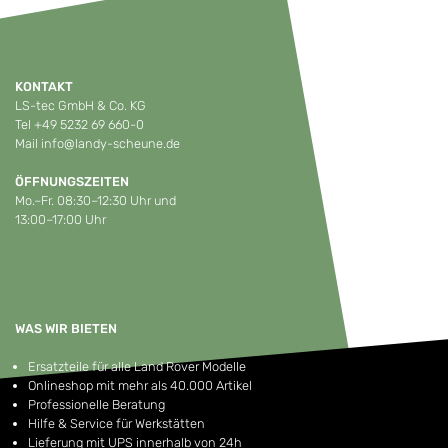
KONTAKT
LS-tec GmbH & Co. KG
Tel
+49 5232 69 660-0
Mail
info@landy-scheune.de
ÖFFNUNGSZEITEN
Mo.–Fr. 08:30–12:30 Uhr und
13:00–17:00 Uhr
WAS WIR BIETEN
Ersatzteile für alle Land Rover Modelle
Onlineshop mit mehr als 40.000 Artikel
Professionelle Beratung
Hilfe & Service für Werkstätten
Lieferung mit UPS innerhalb von 24h