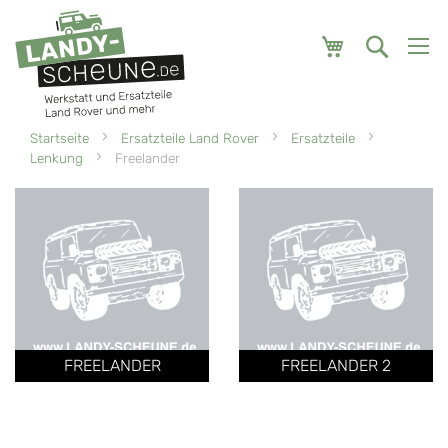
Mein Warenk
Startseite
Ersatzteile Land Rover
Ersatzteile
Lenkung
Freelander
FREELANDER
FREELANDER 2