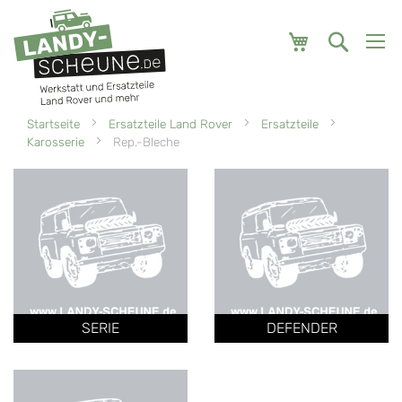
Mein Warenk
Startseite
Ersatzteile Land Rover
Ersatzteile
Karosserie
Rep.-Bleche
SERIE
DEFENDER