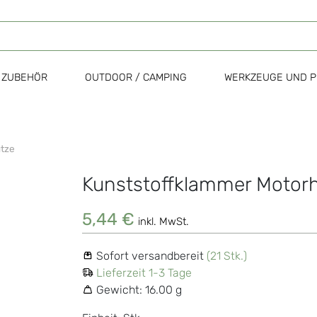
ZUBEHÖR
OUTDOOR / CAMPING
WERKZEUGE UND P
tze
Kunststoffklammer Motor
Zum
Anfang
der
5,44 €
inkl. MwSt.
Bildgalerie
springen
Sofort versandbereit
(21 Stk.)
Lieferzeit 1-3 Tage
Gewicht:
16.00 g