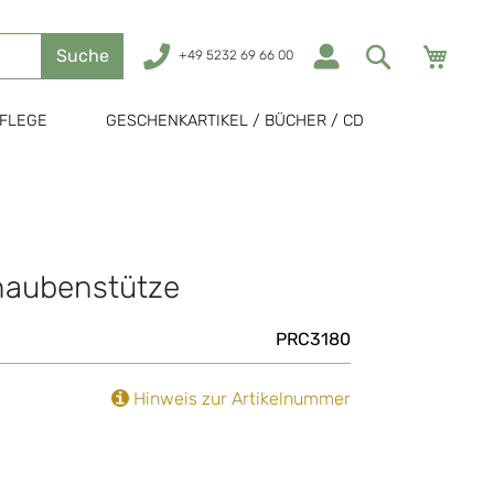
Mein
Suche
+49 5232 69 66 00
FLEGE
GESCHENKARTIKEL / BÜCHER / CD
haubenstütze
PRC3180
Hinweis zur Artikelnummer