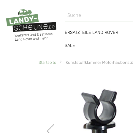
ERSATZTEILE LAND ROVER
SALE
Startseite
Kunststoffklammer Motorhaubenstü
Zum
Ende
der
Bildgalerie
springen