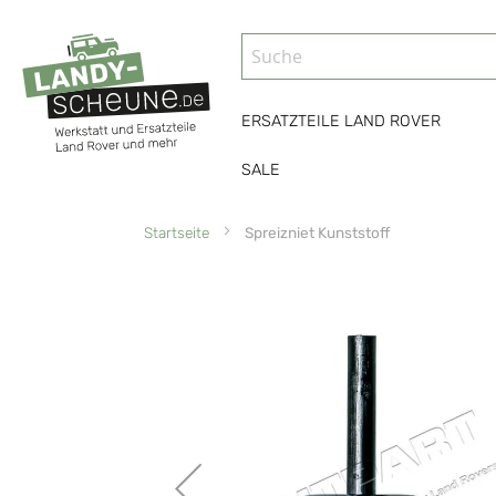
ERSATZTEILE LAND ROVER
SALE
Startseite
Spreizniet Kunststoff
Zum
Ende
der
Bildgalerie
springen