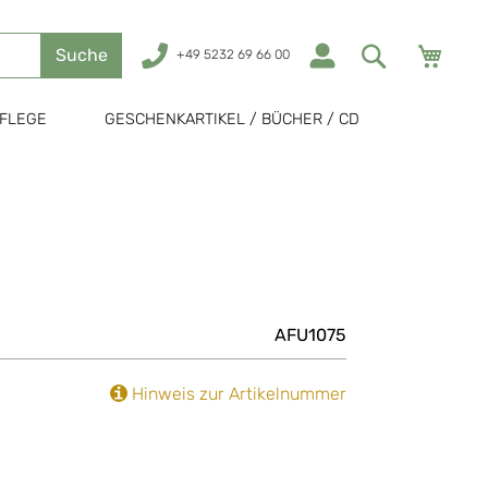
Mein
Suche
+49 5232 69 66 00
FLEGE
GESCHENKARTIKEL / BÜCHER / CD
AFU1075
Hinweis zur Artikelnummer