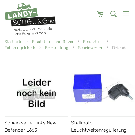
Mein Warenk
Startseite
Ersatzteile Land Rover
Ersatzteile
Fahrzeugelektrik
Beleuchtung
Scheinwerfer
Defender
Scheinwerfer links New
Stellmotor
Defender L663
Leuchtweitenregulierung