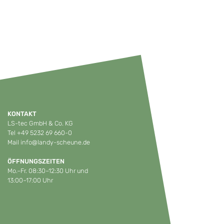
KONTAKT
LS-tec GmbH & Co. KG
Tel
+49 5232 69 660-0
Mail
info@landy-scheune.de
ÖFFNUNGSZEITEN
Mo.–Fr. 08:30–12:30 Uhr und
13:00–17:00 Uhr