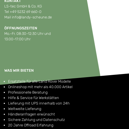
KONTAKT
LS-tec GmbH & Co. KG
Tel
+49 5232 69 660-0
Mail
info@landy-scheune.de
ÖFFNUNGSZEITEN
Mo.–Fr. 08:30–12:30 Uhr und
13:00–17:00 Uhr
WAS WIR BIETEN
Ersatzteile für alle Land Rover Modelle
Onlineshop mit mehr als 40.000 Artikel
Professionelle Beratung
Hilfe & Service für Werkstätten
Lieferung mit UPS innerhalb von 24h
Weltweite Lieferung
Händleranfragen erwünscht
Sichere Zahlung und Datenschutz
20 Jahre Offroad Erfahrung