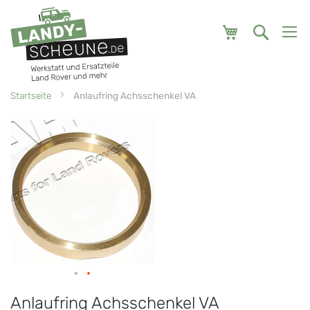
Mein Warenk
Startseite
Anlaufring Achsschenkel VA
Zum
Zum
Ende
Anfang
der
der
Bildgalerie
Bildgalerie
springen
springen
Anlaufring Achsschenkel VA