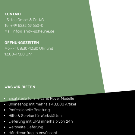
KONTAKT
LS-tec GmbH & Co. KG
Tel
+49 5232 69 660-0
Mail
info@landy-scheune.de
ÖFFNUNGSZEITEN
Mo.–Fr. 08:30–12:30 Uhr und
13:00–17:00 Uhr
WAS WIR BIETEN
Ersatzteile für alle Land Rover Modelle
Onlineshop mit mehr als 40.000 Artikel
Professionelle Beratung
Hilfe & Service für Werkstätten
Lieferung mit UPS innerhalb von 24h
Weltweite Lieferung
Händleranfragen erwünscht