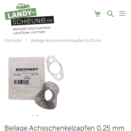
Mein Warenk
Startseite
Beilage Achsschenkelzapfen 0,25 mm
Zum
Zum
Ende
Anfang
der
der
Bildgalerie
Bildgalerie
springen
springen
Beilage Achsschenkelzapfen 0,25 mm