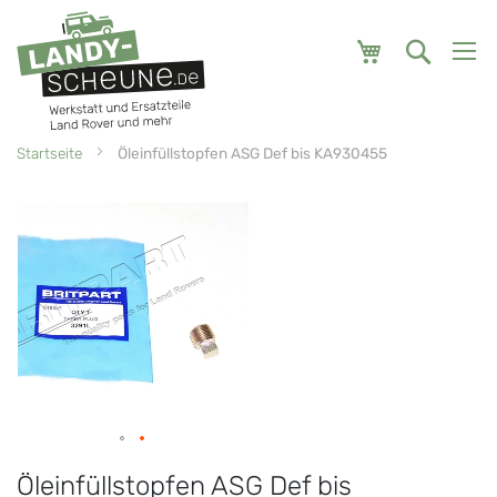
Mein Warenk
Startseite
Öleinfüllstopfen ASG Def bis KA930455
Zum
Zum
Ende
Anfang
der
der
Bildgalerie
Bildgalerie
springen
springen
Öleinfüllstopfen ASG Def bis