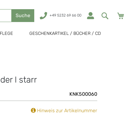
Mein
Suche
+49 5232 69 66 00
FLEGE
GESCHENKARTIKEL / BÜCHER / CD
er I starr
KNK500060
Hinweis zur Artikelnummer