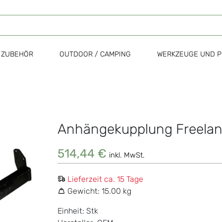
ZUBEHÖR
OUTDOOR / CAMPING
WERKZEUGE UND P
Anhängekupplung Freeland
Zum
Anfang
der
514,44 €
inkl. MwSt.
Bildgalerie
springen
Lieferzeit ca. 15 Tage
Gewicht:
15.00 kg
Einheit: Stk