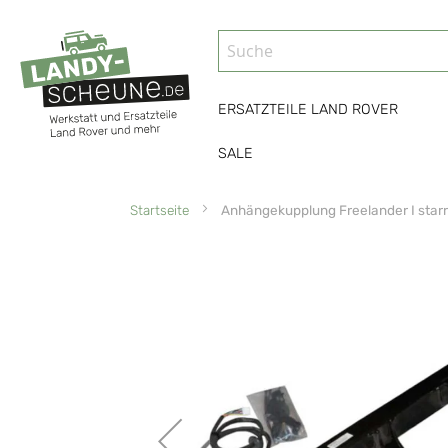
ERSATZTEILE LAND ROVER
SALE
Startseite
Anhängekupplung Freelander I starr
Zum
Ende
der
Bildgalerie
springen