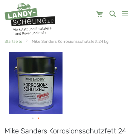
Mein Warenk
Startseite
Mike Sanders Korrosionsschutzfett 24 kg
Zum
Zum
Ende
Anfang
der
der
Bildgalerie
Bildgalerie
springen
springen
Mike Sanders Korrosionsschutzfett 24