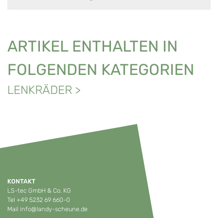
ARTIKEL ENTHALTEN IN
FOLGENDEN KATEGORIEN
LENKRÄDER
>
KONTAKT
LS-tec GmbH & Co. KG
Tel
+49 5232 69 660-0
Mail
info@landy-scheune.de