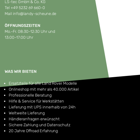
LS-tec GmbH & Co. KG
Tel
+49 5232 69 660-0
Mail
info@landy-scheune.de
ÖFFNUNGSZEITEN
Mo.–Fr. 08:30–12:30 Uhr und
13:00–17:00 Uhr
WAS WIR BIETEN
Ersatzteile für alle Land Rover Modelle
Onlineshop mit mehr als 40.000 Artikel
Professionelle Beratung
Hilfe & Service für Werkstätten
Lieferung mit UPS innerhalb von 24h
Weltweite Lieferung
Händleranfragen erwünscht
Sichere Zahlung und Datenschutz
20 Jahre Offroad Erfahrung